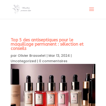
Top 5 des antiseptiques pour le
maquillage permanent : sélection et
conseils
par
Olivier Brasselet
|
Mar 13, 2024
|
Uncategorized
|
0 commentaires